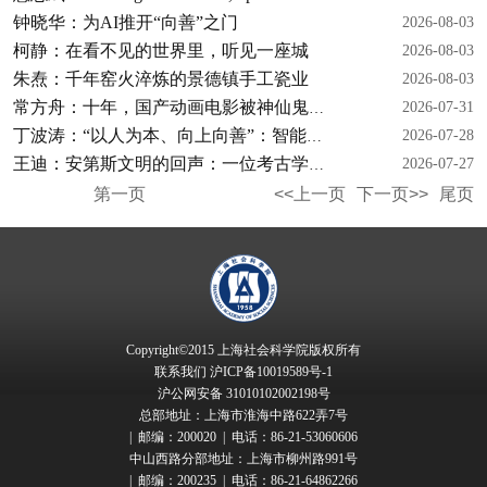
钟晓华：为AI推开“向善”之门
2026-08-03
柯静：在看不见的世界里，听见一座城
2026-08-03
朱焘：千年窑火淬炼的景德镇手工瓷业
2026-08-03
2026-07-31
常方舟：十年，国产动画电影被神仙鬼怪困住了吗
2026-07-28
丁波涛：“以人为本、向上向善”：智能时代的全新文明选择
2026-07-27
王迪：安第斯文明的回声：一位考古学家的追寻
第一页
<<上一页
下一页>>
尾页
Copyright©2015 上海社会科学院版权所有
联系我们
沪ICP备10019589号-1
沪公网安备 31010102002198号
总部地址：上海市淮海中路622弄7号
| 邮编：200020 | 电话：86-21-53060606
中山西路分部地址：上海市柳州路991号
| 邮编：200235 | 电话：86-21-64862266