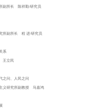
副所长 陈祥勤/研究员
所副所长 程 进/研究员
关系
 王立民
代之问、人民之问
义研究所副教授 马嘉鸿
展