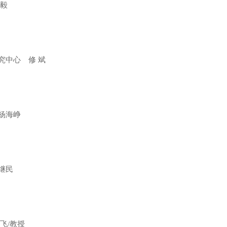
毅
中心 修 斌
杨海峥
继民
飞/教授