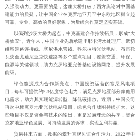
入强劲动力。更重要的是，这座大桥打破了西方舆论对中国基
建能力的质疑，让中国企业在克罗地亚乃至中东欧地区树立起
可靠、专业、高效的良好形象，为后续合作奠定坚实基础。
以佩列沙茨大桥为起点，中克基建合作持续拓展，形成
“大
桥效应”。近年来，中国企业先后承建里耶卡污水处理厂、武切
维察道路连接线、塞尼供水管线、科尔拉特光伏电站、布雷托
瓦茨至戈迪尼亚克快速路等多个重点项目，覆盖交通、环保、
能源等关键领域，助力克罗地亚完善基础设施网络、提升发展
能级。
绿色能源成为合作新亮点，中国投资运营的塞尼风电项
目，每年可提供约
5.3
亿度绿色电力，满足克罗地亚部分家庭用
电需求，助力其实现能源转型、降低碳排放。近期，中国公司
再次中标克罗地亚光伏电站项目，绿色合作版图持续扩大。这
些项目不仅是资金与技术的输出，更是发展理念的共享，契合
克罗地亚绿色发展、可持续发展的诉求，实现互利共赢。
贸易往来方面，数据的攀升直观见证合作活力。
2022
年中