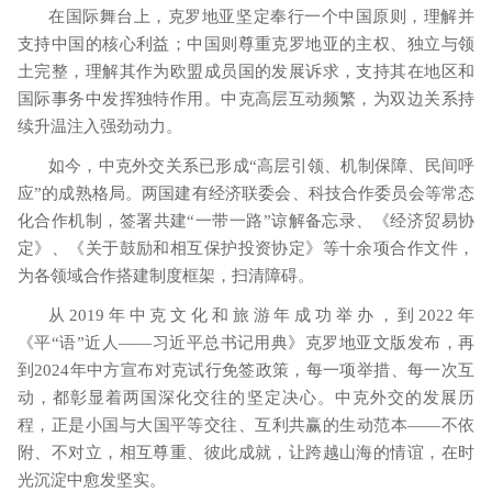
在国际舞台上，克罗地亚坚定奉行一个中国原则，理解并
支持中国的核心利益；中国则尊重克罗地亚的主权、独立与领
土完整，理解其作为欧盟成员国的发展诉求，支持其在地区和
国际事务中发挥独特作用。中克高层互动频繁，为双边关系持
续升温注入强劲动力。
如今，中克外交关系已形成
“高层引领、机制保障、民间呼
应”的成熟格局。两国建有经济联委会、科技合作委员会等常态
化合作机制，签署共建“一带一路”谅解备忘录、《经济贸易协
定》、《关于鼓励和相互保护投资协定》等十余项合作文件，
为各领域合作搭建制度框架，扫清障碍。
从
2019
年中克文化和旅游年成功举办，到
2022
年
《平“语”近人——习近平总书记用典》克罗地亚文版发布，再
到
2024
年中方宣布对克试行免签政策，每一项举措、每一次互
动，都彰显着两国深化交往的坚定决心。中克外交的发展历
程，正是小国与大国平等交往、互利共赢的生动范本——不依
附、不对立，相互尊重、彼此成就，让跨越山海的情谊，在时
光沉淀中愈发坚实。