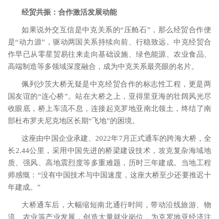
经贸共振：合作激活发展动能
如果说外交互信是中克关系的
“压舱石”，那么经贸合作便
是“动力源”，驱动两国关系持续向前、行稳致远。中克经贸合
作早已从零星贸易往来走向基础设施、绿色能源、农业食品、
高端制造等多领域深度融合，成为中克关系最亮眼的名片。
佩列沙茨大桥无疑是中克经贸合作的标志性工程，更是两
国友谊的
“连心桥”。站在大桥之上，亚得里亚海的壮阔风光尽
收眼底，桥上车流不息，连接起克罗地亚南北领土，终结了南
部杜布罗夫尼克地区长期“飞地”的困境。
这座由中国企业承建、
2022
年
7
月正式通车的跨海大桥，全
长
2.44
公里，采用中国先进的桥梁建设技术，攻克复杂海域地
质、强风、高地震烈度等多重难题，历时三年建成。当地工程
师感慨：“没有中国技术与中国速度，这座大桥至少还要推迟十
年建成。”
大桥通车后，大幅缩短南北通行时间，带动沿线旅游、物
流、农业等产业发展，创造大量就业岗位，为克罗地亚经济注