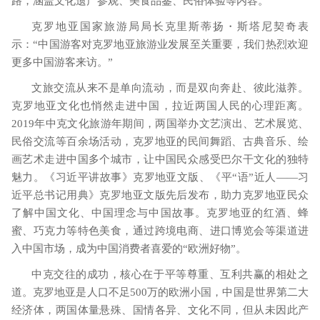
路，涵盖文化遗产参观、美食品鉴、民俗体验等内容。
克罗地亚国家旅游局局长克里斯蒂扬・斯塔尼契奇表
示：
“中国游客对克罗地亚旅游业发展至关重要，我们热烈欢迎
更多中国游客来访。”
文旅交流从来不是单向流动，而是双向奔赴、彼此滋养。
克罗地亚文化也悄然走进中国，拉近两国人民的心理距离。
2019
年中克文化旅游年期间，两国举办文艺演出、艺术展览、
民俗交流等百余场活动，克罗地亚的民间舞蹈、古典音乐、绘
画艺术走进中国多个城市，让中国民众感受巴尔干文化的独特
魅力。《习近平讲故事》克罗地亚文版、《平“语”近人——习
近平总书记用典》克罗地亚文版先后发布，助力克罗地亚民众
了解中国文化、中国理念与中国故事。克罗地亚的红酒、蜂
蜜、巧克力等特色美食，通过跨境电商、进口博览会等渠道进
入中国市场，成为中国消费者喜爱的“欧洲好物”。
中克交往的成功，核心在于平等尊重、互利共赢的相处之
道。克罗地亚是人口不足
500
万的欧洲小国，中国是世界第二大
经济体，两国体量悬殊、国情各异、文化不同，但从未因此产