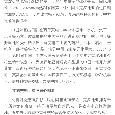
克双边贸易额为
24.2
亿美元，
2024
年增至
29.6
亿美元，同比增
长
16.8%
，
2025
年虽然稍有回落，但中国从克罗地亚的进口额
增加到
2.7
亿美元，同比增幅为
9.1%
。贸易结构持续优化，中方
逆差逐步缩小。
中国对克出口以空调等家电、半导体器件、手机、汽车、
玩具等为主，质优价廉的中国商品走进克罗地亚千家万户，提
升当地民众生活品质；自克进口主要为药品、木材、石材、金
枪鱼、蜂蜜等特色产品，满足中国市场多元化需求。
2025
年
5
月，第四届中国—中东欧国家博览会上，中克签订克罗地亚金
枪鱼输华议定书，为克罗地亚优质农产品进入中国市场开辟新
通道。双向投资也日趋活跃，克罗地亚康查尔公司、多克英公
司、英富必公司等企业在华投资设厂，涉足互感器、特种机器
人、信息科技等领域，共享中国市场红利。
文旅交融：温润民心相通
文明因交流而多彩，民心因相通而亲近。克罗地亚拥有千
年历史文化底蕴与得天独厚的自然风光，是欧洲小众旅游胜
地。近年来，随着中克外交经贸合作持续深化，文旅交流从
“小