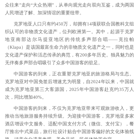
众往来”走向“大众热潮”，从单向观光走向双向互鉴，成为两国
人民增进了解、加深情谊的重要纽带。
克罗地亚人口只有约
450
万，却拥有
14
项获联合国教科文组
织认可的非物质文化遗产，位列欧洲第一。其中，起源于克罗
地亚南部达尔马提亚地区的传统多声部合唱——克拉帕
（
Klapa
）是该国最富生命力的非物质文化遗产之一，同时也是
文化遗产保护和活态传承的典范，有
200
多年历史。独具魅力的
无伴奏多声部合唱吸引了众多中国游客的驻足。
中国游客的到来，正在重塑克罗地亚的旅游格局与生态。
克罗地亚对中国免签后增速尤为明显，自
2024
年以来，中国就
成为克罗地亚第三大客源国，
2025
年中国游客赴克约
35
万人
次，同比增加
40%
。
中国游客的到来，不仅为克罗地亚带来可观旅游收入，更
推动当地旅游服务持续升级。为迎接中国游客，克罗地亚多家
酒店增设中文服务、适配中国支付方式（微信、支付宝），餐
厅推出中式菜品，旅行社设计贴合中国游客偏好的文化体验线