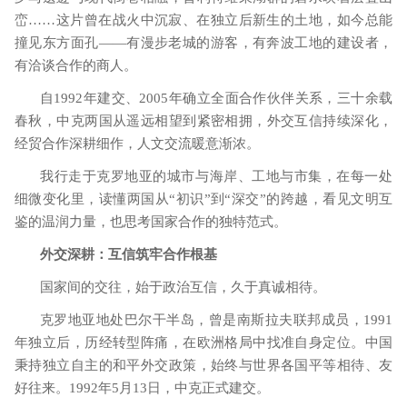
峦……这片曾在战火中沉寂、在独立后新生的土地，如今总能
撞见东方面孔——有漫步老城的游客，有奔波工地的建设者，
有洽谈合作的商人。
自
1992
年建交、
2005
年确立全面合作伙伴关系，三十余载
春秋，中克两国从遥远相望到紧密相拥，外交互信持续深化，
经贸合作深耕细作，人文交流暖意渐浓。
我行走于克罗地亚的城市与海岸、工地与市集，在每一处
细微变化里，读懂两国从
“初识”到“深交”的跨越，看见文明互
鉴的温润力量，也思考国家合作的独特范式。
外交深耕：互信筑牢合作根基
国家间的交往，始于政治互信，久于真诚相待。
克罗地亚地处巴尔干半岛，曾是南斯拉夫联邦成员，
1991
年独立后，历经转型阵痛，在欧洲格局中找准自身定位。中国
秉持独立自主的和平外交政策，始终与世界各国平等相待、友
好往来。
1992
年
5
月
13
日，中克正式建交。