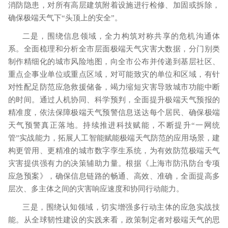
消防隐患，对所有高层建筑附着设施进行检修、加固或拆除，
确保极端天气下
“头顶上的安全”。
二是，围绕信息领域，全力构筑对称共享的危机沟通体
系。全面梳理和分析全市层面极端天气灾害大数据，分门别类
制作精细化的城市风险地图，向全市公布并传递到基层社区、
重点企事业单位或重点区域，对可能致灾的单位和区域，有针
对性配足防范应急救援储备，竭力缩短灾害导致城市功能中断
的时间。通过人机协同、科学预判，全面提升极端天气预报的
精准度，依法保障极端天气预警信息送达每个居民、确保极端
天气预警真正落地。持续推进科技赋能，不断提升
“一网统
管”实战能力，拓展人工智能赋能极端天气防范的应用场景，建
构更管用、更精准的城市数字孪生系统，为有效防范极端天气
灾害提供强有力的决策辅助力量。根据《上海市防汛防台专项
应急预案》，确保信息链路的畅通、高效、准确，全面提高多
层次、多主体之间的灾害响应速度和协同行动能力。
三是，围绕认知领域，切实增强多行动主体的应急实战技
能。从全球韧性建设的实践来看，政策制定者对极端天气的思