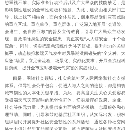
想重视不够、实际准备行动滞后以及广大民众的技能缺乏，是
影响韧性建设的全球性短板和难题。为此，建议由相关部门主
导，线上线下相结合，面向全体居民，侧重容易受到灾害威胁
的重点区域、重点单位、重点群体，广泛深入地开展
“会避险、
会逃生、会自救互救”的普及宣传教育，引导广大民众主动发
现、自觉消除身边的安全隐患，真正实现“人人讲安全、个个会
应急”。同时，切实把应急演练作为补齐短板、提升能力的关键
抓手，动态模拟极端天气发生时风暴潮洪四碰头的“全灾种、大
应急”场景，立足全流程、场景化、实战化要求，开展全流程科
目演练，提升全市应对极端天气灾害的实战能力。
四是，围绕社会领域，扎实构筑社区人际网络和社会支撑
体系。倡导社会公平包容，促进人与人之间的连接，都是构筑
城市韧性的人本化关键举措。为此，要高度关注关心关爱容易
受极端天气灾害影响的脆弱性群体，切实发挥好政府、企业、
社会等多元力量，为其提供多方面的经济援助、志愿服务和心
理帮助。同时，引导和鼓励基层社区组织，从实际出发，积极
组织居民开展提升社区安全韧性的系列活动，通过各种社交网
络大力促进邻里互助和民众互动，努力把陌生人社区变成有根