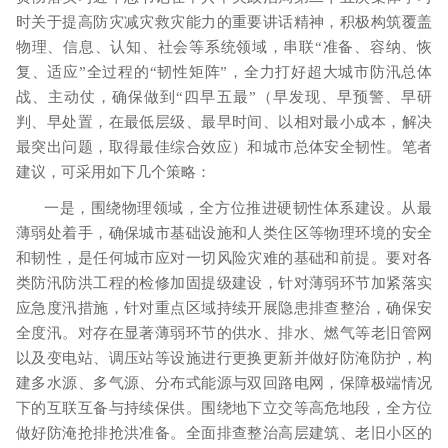
时关于提高防灾减灾救灾能力的重要讲话精神，积极构筑覆盖
物理、信息、认知、社会等系统领域，串联“准备、容纳、恢
复、适应”全过程的“韧性矩阵”，全力打好超大城市防汛总体
战、主动仗，确保做到“四早五最”（早发现、早预警、早研
判、早处置，在最低层级、最早时间、以相对最小成本，解决
最突出问题，取得最佳综合效应）和城市总体安全韧性。笔者
建议，可采用如下几个策略：
一是，围绕物理领域，全方位推进硬韧性体系建设。从最
薄弱处着手，确保城市基础设施和人类住区等物理环境的安全
和韧性，是任何城市应对一切风险灾难的基础和前提。要对各
类防汛防洪工程的检修加固提级建设，针对薄弱环节加紧落实
应急度汛措施，针对重点区域持续开展隐患排查整治，确保安
全度汛。对存在显著薄弱环节的供水、排水、燃气等老旧管网
以及变电站、调压站等设施进行更换更新并做好防淹防护，构
建多水源、多气源、分布式能源与双回路电网，保障极端情况
下的互联互备与持续保供。围绕地下立交等高危地段，全方位
做好防淹抢排抢洪准备。全面排查整治高层建筑、老旧小区的