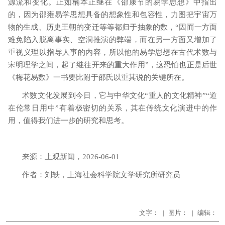
源流和变化。正如楠本正继在《邵康节的易学思想》中指出
的，因为邵雍易学思想具备的想象性和包容性，力图把宇宙万
物的生成、历史王朝的变迁等等都归于抽象的数，
“因而一方面
难免陷入脱离事实、空洞推演的弊端，而在另一方面又增加了
重视义理以指导人事的内容，所以他的易学思想在古代术数与
宋明理学之间，起了继往开来的重大作用”，这恐怕也正是后世
《梅花易数》一书要比附于邵氏以重其说的关键所在。
术数文化发展到今日，它与中华文化
“重人的文化精神”“道
在伦常日用中”有着极密切的关系，其在传统文化演进中的作
用，值得我们进一步的研究和思考。
来源：上观新闻
，
2026-06-01
作者：刘轶
，
上海社会科学院文学研究所研究员
文字：
|
图片：
|
编辑：