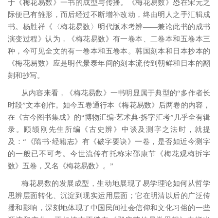
于《梅花易数》一书的成型与传播。《梅花易数》恐在宋元之
际便已有雏形，而后经过不断增补改动，终由明人之手汇辑成
书。杨胜祥《〈梅花易数〉明代版本考辨——兼论此书的成书
演变过程》认为，《梅花易数》有一卷本、二卷本和五卷本三
种，今可见全文的有一卷本和五卷本。韩国刻本和日本抄本的
《梅花易数》应是明代景泰年间的刻本流传到朝鲜和日本的翻
刻和抄写。
从内容来看，《梅花易数》一书明显属于典型的
“多作者长
时段”文本创作。如今五卷通行本《梅花易数》后两卷的内容，
在《古今图书集成》的“博物汇编·艺术典·拆字汇考”几乎全有辑
录。顾颉刚先生所编《古史辨》中谈及测字之法时，就提
及：“《隋书·经籍志》有《破字要诀》一卷，是否如近今测字
的一般已不可考。今世流传有托称宋邵康节《梅花观梅拆字
数》五卷，又名《梅花易数》。”
梅花易数的发展成型，生动地展现了易学理论如何从哲学
思辨层面转化、沉淀到现实运用层面；它在明清以后的广泛传
播和影响，深刻地体现了中国民间社会信仰和文化习俗的一些