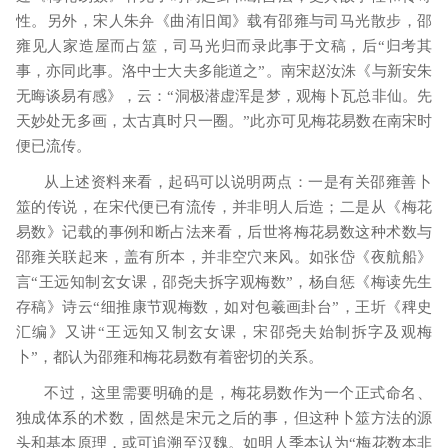
性。另外，宋人朱弁《曲洧旧闻》载有邵雍与司马光散步，邵
雍见人家造屋而占筮，司马光归而录此事于文稿，后“归考其
事，亦同此事。洛中士大夫多能道之”。南宋赵汝洙《与新安朱
无晦谈易有感》，云：“洞极潜虚浑是梦，观梅卜瓦总非仙。先
天妙处无多画，太古真时只一圈。”此亦可见梅花易数在南宋时
便已流传。
从上述资料来看，起码可以说明两点：一是有关邵雍善卜
筮的传说，在宋代便已有流传，并非明人后造；二是从《梅花
易数》记载的事例和断占法来看，后世将梅花易数这种术数与
邵雍关联起来，盖有所本，并非空穴来风。如张岱《夜航船》
言
“王远知制玄女课，邵尧夫拆字观梅数”，杨自惩《梅读先生
存稿》诗云“细推康节观梅数，如对包羲画卦台”，王圻《稗史
汇编》又讲“王远知又制玄女课，宋邵尧夫始制拆字及观梅
卜”，都认为邵雍和梅花易数有着密切的关系。
不过，这里需要明确的是，梅花易数作为一个正式命名、
独成体系的术数，固然是宋元之后的事，但这种卜筮方法的源
头和基本原理，或可追溯至汉魏。如明人季本认为
“梅花数本非