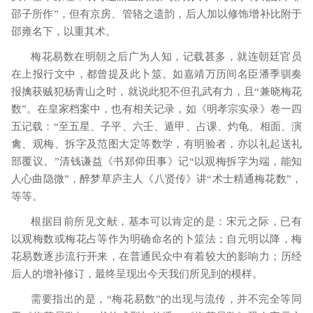
邵子所作”，但有京房、管辂之遗韵，后人加以修饰增补比附于
邵雍名下，以重其术。
梅花易数在明朝之后广为人知，记载甚多，就连朝廷官员
在上报行文中，都曾提及此卜筮。如嘉靖万历间名臣潘季驯奏
报擒获贼犯杨青山之时，就说此犯不但孔武有力，且
“兼晓梅花
数”。在皇家档案中，也有相关记录，如《明孝宗实录》卷一四
五记载：“至五星、子平、六壬、遁甲、占课、灼龟、相面、演
禽、观梅、拆字及范图大定等数学，有明验者，亦以礼起送礼
部覆议。”清钱谦益《书郑仰田事》记“以观梅拆字为端，能知
人心曲隐微”，醉梦草庐主人《八贤传》讲“术士精通梅花数”，
等等。
根据目前所见文献，基本可以肯定的是：宋元之际，已有
以观梅数或梅花占等作为明确命名的卜筮法；自元明以降，梅
花易数逐步流行开来，在普通民众中有着较大的影响力；历经
后人的增补修订，最终呈现出今天我们所见到的模样。
需要指出的是，
“梅花易数”的出现与流传，并不完全等同