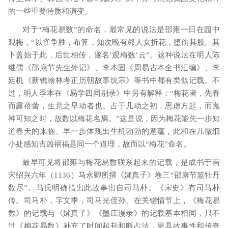
的一些重要特质和演变。
对于
“梅花易数”的命名，最常见的说法是邵雍一日在园中
观梅，“以雀争胜，布算，知次晚有邻人女折花，堕伤其股。其
卜盖始于此，后世相传，遂名‘观梅数’云”。这种说法在明人陈
继儒《邵康节先生外记》、李本固《周易古本全书汇编》、李
廷机《新镌翰林考正历朝故事统宗》等书中都有类似记载。不
过，明人季本在《易学四同别录》中另有解释：“梅花者，先春
而露蓓蕾，生意之早动者也。占于几动之初，思虑方起，而鬼
神可知之时，故数以梅花名焉。”这是说，因为梅花能先一步知
道春天的来临、早一步体现出生机勃勃的意蕴，此和在几微细
小处感知吉凶祸福是同一个道理，故而以“梅花”命名。
最早可见将邵雍与梅花易数联系起来的记载，是成书于南
宋绍兴六年（
1136
）马永卿所撰《嬾真子》卷三“邵康节筮牡丹
数尽”。马氏明确指出此故事出自司马朴。《宋史》有司马朴
传。司马朴，字文季，司马光侄孙。在关键情节上，《梅花易
数》的记载与《嬾真子》《墨庄漫录》的记载基本相同，只不
过《梅花易数》补充了时间起卦和断占法，更具故事性和传奇