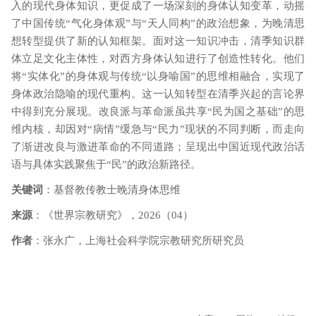
入的现代身体知识，更促成了一场深刻的身体认知变革，动摇
了中国传统
“气化身体观”与“天人同构”的政治想象，为晚清思
想转型提供了新的认知框架。面对这一知识冲击，清季知识群
体立足文化主体性，对西方身体认知进行了创造性转化。他们
将“实体化”的身体观与传统“以身喻国”的思维相融合，实现了
身体政治隐喻的现代重构。这一认知转型在清季兴起的言论界
中得到充分展现。改良派与革命派虽共享“民为国之基础”的思
维内核，却因对“病情”缓急与“民力”现状的不同判断，而走向
了渐进改良与激进革命的不同道路；呈现出
中国近现代政治
话
语与具体
实践聚焦于
“民”的政治新路径。
关键词
：基督教
传教士
晚清
身体思维
来源
：《世界宗教研究》，
2026（04）
作者
：张永广，上海社会科学院宗教研究所研究员