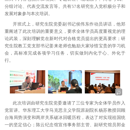
分组讨论、代表交流发言等。共有
57
名研究生入党积极分子和
发展对象参与本次培训。
开班式上，研究生院党委副书记侯伟东作动员讲话，他郑
重阐述了此次培训的重要意义，要求全体学员高度重视党的理
论武装，深刻理解党在新时代对合格党员提出的更高要求；研
究生院教工党支部书记姜来老师也勉励大家珍惜宝贵的学习机
会，高标准完成各项学习任务，切实做到内化于心、外化于
行。
此次培训由研究生院党委邀请了三位专家为全体学员作入
党宣讲。华东理工大学马克思主义学院原副院长杨苏教授回顾
台海局势演变和两岸关系破冰回暖历程，表达了对实现祖国统
一的坚定信心；陈云纪念馆宣传事务部主管、副研究馆员郭金