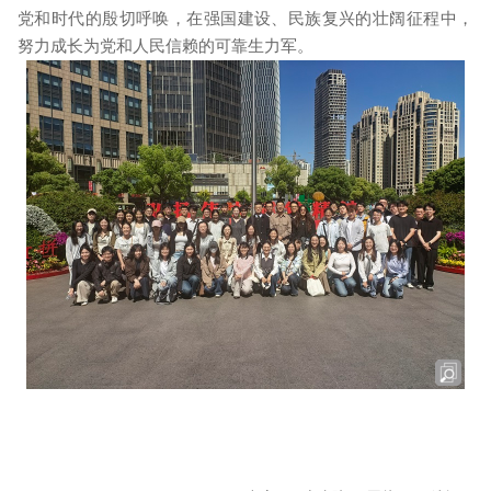
党和时代的殷切呼唤，在强国建设、民族复兴的壮阔征程中，
努力成长为党和人民信赖的可靠生力军。