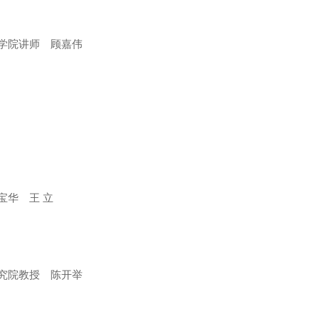
学院讲师 顾嘉伟
华 王 立
究院教授 陈开举