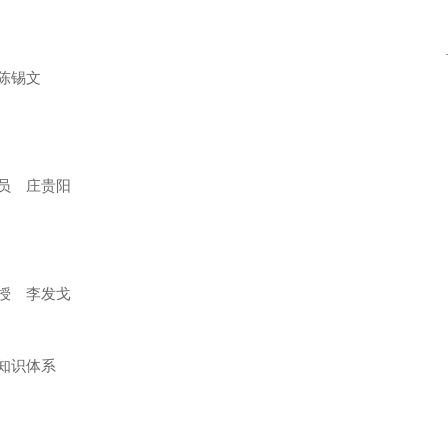
陈锡文
员 庄贵阳
授 李发戈
知识体系