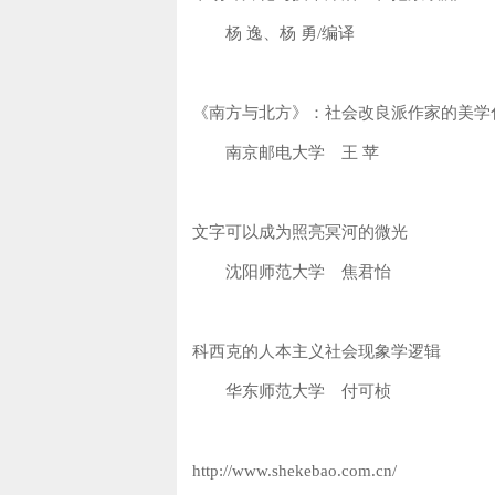
杨 逸、杨 勇/编译
《南方与北方》：社会改良派作家的美学
南京邮电大学 王 苹
文字可以成为照亮冥河的微光
沈阳师范大学 焦君怡
科西克的人本主义社会现象学逻辑
华东师范大学 付可桢
http://www.shekebao.com.cn/