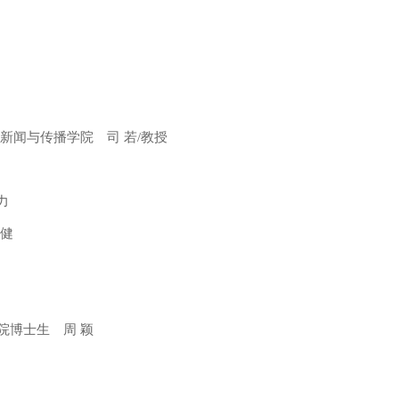
闻与传播学院 司 若/教授
力
健
博士生 周 颖