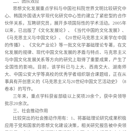
二、团队效应
思想文化发展重点学科与中国社科院世界文明比较研究中
心、韩国外国语大学现代化研究中心签约建立了紧密型的合作
伙伴关系，互聘研究员，展开多项国际性的学术活动。
2005
年
以来，已出版了《文化发展论》、《当代中国的文化发展》、
《马克思主义与中国文化》、《
20
世纪马克思主义美学在中国
的传播》、《文化产业论》等一批文化学基础理论专著，在文
化发展的规律、现代中国文化发展的矛盾与特点、马克思主义
与中国文化发展关系等方向的研究上取得了重要成果，产生了
全国性的影响。目前，该学科已与上大、西南交大、湖南师
大、中国公安大学等高校的优秀学者组织联合课题组，正在从
事具有开创意义的《马克思主义与
20
世纪中国文艺活动史》（
8
卷本）的写作。
三年来，重点学科获省部级以上奖项
20
余个，获中央领导
批示
20
余次。
三、社会推动作用
比较突出的社会推动作用有：
1
、将基础理论研究成果积极
应用于党和国家的思想文化建设决策，相关研究报告被中央领