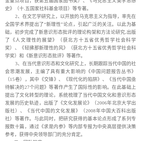
金重点项目，获第五届国家图书奖）、《马克思主义美学思想
史》（十
.
五国家社科基金项目）等专著。
2
、在文艺学研究上，以开放的马克思主义为指导，率先在
全国学术界提出了“新理性”论点，引起广泛的关注。以此为基
础，初步完成了新意识形态批评的理论构架和方法论研究
,
出版
了《人文理性的展望》（获北方十五省优秀哲学社会科学
奖）、《轻拂那新理性的风》（获北方十五省优秀哲学社会科
学奖）和《新意识形态批评》等著作。
3
、在当代意识形态和文化研究上，长期跟踪当代中国的社
会思潮发展，主编了具有重大影响的《中国问题报告丛书》
（
15
卷），其中《交锋》、《现代化的陷阱》、《当代中国亟
待解决的
27
个问题》等著作产生了国际性的影响。在此基础上
提出了文化转型的理论，系统梳理了当代中国文化和意识形态
发展的历史轨迹，出版了《文化发展论》（
2006
年北京大学出
版社）、《当代中国的文化发展》（
2008
年中国大百科出版
社）等著作。与此同时，把研究获得的基本论点形成了系列专
报数十篇，通过《求是内参》等内部专报为中央高层提供决策
参考，获得中央领导部门的充分肯定。