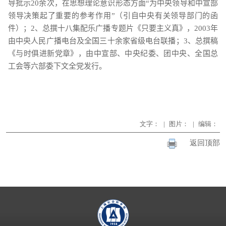
导批示
20
余次，在思想理论意识形态方面“为中央领导和中宣部
领导决策起了重要的参考作用”（引自中央有关领导部门的函
件）；
2
、总撰十八集配乐广播专题片《只要主义真》，
2003
年
由中央人民广播电台及全国三十余家省级电台联播；
3
、总撰稿
《与时俱进新党章》，由中宣部、中央纪委、团中央、全国总
工会等六部委下文全党发行。
文字：
|
图片：
|
编辑：
返回顶部