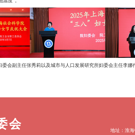
她温度”。
妇委会副主任张秀莉以及城市与人口发展研究所妇委会主任李娜
委会
地址：淮海