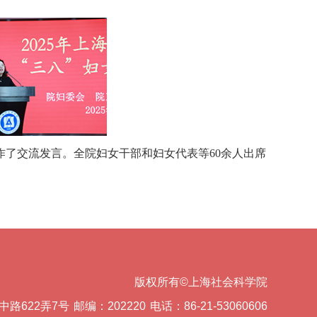
作了交流发言。全院妇女干部和妇女代表等
60
余人出席
版权所有©上海社会科学院
中路622弄7号
邮编：202220
电话：86-21-53060606